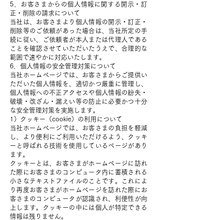
5．お客さまからの個人情報に関する開示・訂
正・削除の請求について
当社は、お客さまより個人情報の開示・訂正・
削除等のご依頼があった場合は、当社所定の手
続に従い、ご依頼者が本人または代理人である
ことを確認させていただいたうえで、合理的な
範囲で速やかに対応いたします。
6．個人情報の安全管理対策について
当社ホームページでは、お客さまからご提供い
ただいた個人情報を、適切かつ厳重に管理し、
個人情報への不正アクセスや個人情報の紛失・
破壊・改ざん・漏えい等の防止に必要かつ十分
な安全管理対策を実施します。
1）クッキー（cookie）の利用について
当社ホームページでは、お客さまの負担を軽減
し、より便利にご利用いただけるよう、クッキ
ーと呼ばれる技術を使用しているページがあり
ます。
クッキーとは、お客さまがホームページに訪れ
た際にお客さまのコンピュータ内に蓄積される
小さなテキストファイルのことです。これによ
り再度お客さまがホームページを訪れた際にお
客さまのコンピュータが認識され、利便性が向
上します。クッキーの中には個人が特定できる
情報は残りません。